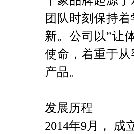
千象品牌起源于
团队时刻保持着
新。公司以”让
使命，着重于从
产品。
发展历程
2014年9月， 成