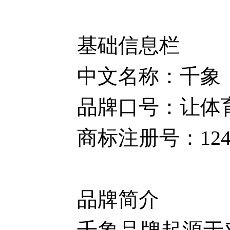
基础信息栏
中文名称：千象
品牌口号：让体
商标注册号：1243
品牌简介